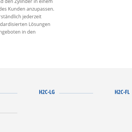
nd den Zylinder in einem
 des Kunden anzupassen.
tändlich jederzeit
ndardisierten Lösungen
Angeboten in den
H2C-LG
H2C-FL